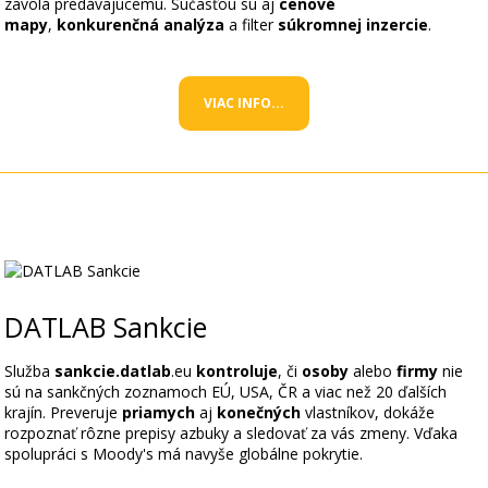
zavolá predávajúcemu. Súčasťou sú aj
cenové
mapy
,
konkurenčná analýza
a filter
súkromnej inzercie
.
VIAC INFO...
DATLAB Sankcie
Služba
sankcie.datlab
.eu
kontroluje
, či
osoby
alebo
firmy
nie
sú na sankčných zoznamoch EÚ, USA, ČR a viac než 20 ďalších
krajín. Preveruje
priamych
aj
konečných
vlastníkov, dokáže
rozpoznať rôzne prepisy azbuky a sledovať za vás zmeny. Vďaka
spolupráci s Moody's má navyše globálne pokrytie.