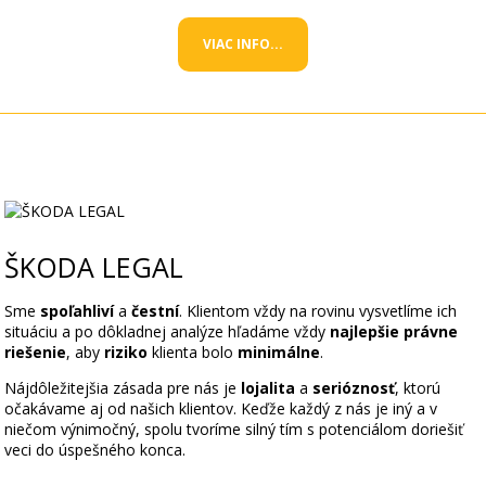
VIAC INFO...
ŠKODA LEGAL
Sme
spoľahliví
a
čestní
. Klientom vždy na rovinu vysvetlíme ich
situáciu a po dôkladnej analýze hľadáme vždy
najlepšie právne
riešenie
, aby
riziko
klienta bolo
minimálne
.
Nájdôležitejšia zásada pre nás je
lojalita
a
serióznosť
, ktorú
očakávame aj od našich klientov. Keďže každý z nás je iný a v
niečom výnimočný, spolu tvoríme silný tím s potenciálom doriešiť
veci do úspešného konca.