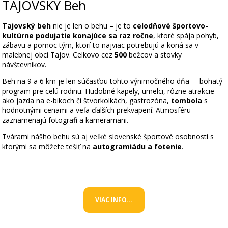
TAJOVSKÝ Beh
Tajovský beh
nie je len o behu – je to
celodňové športovo-
kultúrne podujatie konajúce sa raz ročne
, ktoré spája pohyb,
zábavu a pomoc tým, ktorí to najviac potrebujú a koná sa v
malebnej obci Tajov. Celkovo cez
500
bežcov a stovky
návštevníkov.
Beh na 9 a 6 km je len súčasťou tohto výnimočného dňa – bohatý
program pre celú rodinu. Hudobné kapely, umelci, rôzne atrakcie
ako jazda na e-bikoch či štvorkolkách, gastrozóna,
tombola
s
hodnotnými cenami a veľa ďalších prekvapení. Atmosféru
zaznamenajú fotografi a kameramani.
Tvárami nášho behu sú aj veľké slovenské športové osobnosti s
ktorými sa môžete tešiť na
autogramiádu a fotenie
.
VIAC INFO...