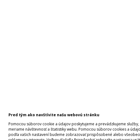
Pred tým ako navštívite našu webovú stránku
Pomocou súborov cookie a údajov poskytujeme a prevádzkujeme služby,
meriame návštevnosť a štatistiky webu. Pomocou súborov cookies a údaj
podľa vašich nastavení budeme zobrazovať prispôsobené alebo všeobec
reklamy na internete. Voľbou tlačidla Prispôsobiť zobrazíte nastavenia vrá