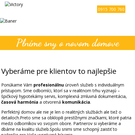
0915 700 760
Plníme sny o novom domove
Vyberáme pre klientov to najlepšie
Ponúkame Vám
profesionálnu
úroveň služieb s individuálnym
prístupom. Sme odborníci, ktorí sa v realitnom trhu vyznajú –
špičkový hypotekárny servis, komplexná zmluvná dokumentácia,
časová harmónia
a otvorená
komunikácia
.
Perfektný domov ale nie je len o realitných službách ale tiež o
detailoch.Preto sme sa obklopili prestížnymi značkami, ktoré patria
medzi odborníkov vo svojom obore. Partnerov si vyberáme a
dbáme na kvalitu služieb.Spolu snimi sme schopný zaistiť to
najlepšie pre Vaše vysnívané bývanie.