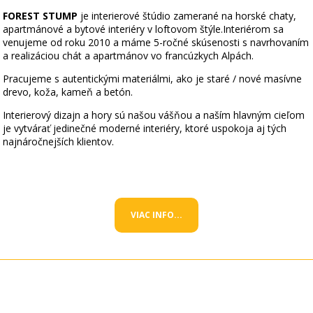
FOREST STUMP
je interierové štúdio zamerané na horské chaty,
apartmánové a bytové interiéry v loftovom štýle.Interiérom sa
venujeme od roku 2010 a máme 5-ročné skúsenosti s navrhovaním
a realizáciou chát a apartmánov vo francúzkych Alpách.
Pracujeme s autentickými materiálmi, ako je staré / nové masívne
drevo, koža, kameň a betón.
Interierový dizajn a hory sú našou vášňou a naším hlavným cieľom
je vytvárať jedinečné moderné interiéry, ktoré uspokoja aj tých
najnáročnejších klientov.
VIAC INFO...