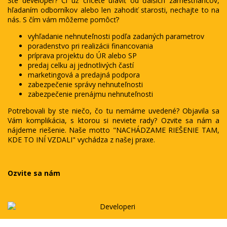
Ste developer? Či už chcete uľaviť od ďalších zamestnancov,
hľadaním odborníkov alebo len zahodiť starosti, nechajte to na
nás. S čím vám môžeme pomôcť?
vyhľadanie nehnuteľnosti podľa zadaných parametrov
poradenstvo pri realizácii financovania
príprava projektu do ÚR alebo SP
predaj celku aj jednotlivých častí
marketingová a predajná podpora
zabezpečenie správy nehnuteľnosti
zabezpečenie prenájmu nehnuteľnosti
Potrebovali by ste niečo, čo tu nemáme uvedené? Objavila sa
Vám komplikácia, s ktorou si neviete rady? Ozvite sa nám a
nájdeme riešenie. Naše motto "NACHÁDZAME RIEŠENIE TAM,
KDE TO INÍ VZDALI" vychádza z našej praxe.
Ozvite sa nám