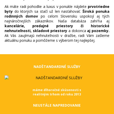
Ak máte radi pohodlie a luxus v ponukle nájdete
prvotriedne
byty
do ktorých sa stačí už len nasťahovať.
Široká ponuka
rodinných domov
po celom Slovensku uspokojí aj tých
najnáročnejších zákazníkov. Naša databáza zahŕňa aj
kancelárie, predajné priestory či historické
nehnuteľnosti, skladové priestory
a dokonca
aj pozemky.
Ak Vás zaujímajú nehnuteľnosti v dražbe, radi Vám zašleme
aktuálnu ponuku a pomôžeme s výberom tej najlepšej.
NADŠTANDARDNÉ SLUŽBY
máme dlhoročné skúsenosti s
realitným trhom od roku 2013
NEUSTÁLE NAPREDOVANIE