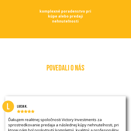
komplexné poradenstvo pri
kúpe alebo predaji
nehnuteľnosti
POVEDALI O NÁS
L
Lucia K.
Ďakujem realitnej spoločnosti Victory Investments za
sprostredkovanie predaja a následnej kúpy nehnuteľnosti, pri
ktorej nám bol poskytnutý kompletný, kvalitný a profesionálny