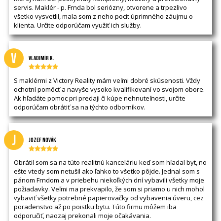
servis. Maklér - p. Frnda bol seriózny, otvorene a trpezlivo
všetko vysvetlil, mala som z neho pocit úprimného záujmu o
klienta. Určite odporúčam využiť ich služby.
V
VLADIMÍR K.
S maklérmi z Victory Reality mám veľmi dobré skúsenosti. Vždy
ochotní pomôcť a navyše vysoko kvalifikovaní vo svojom obore.
Ak hľadáte pomoc pri predaji či kúpe nehnuteľnosti, určite
odporúčam obrátiť sa na týchto odborníkov.
J
Jozef Novák
Obrátil som sa na túto realitnú kanceláriu keď som hľadal byt, no
ešte vtedy som netušil ako ľahko to všetko pôjde. Jednal som s
pánom Frndom a v priebehu niekoľkých dní vybavili všetky moje
požiadavky. Veľmi ma prekvapilo, že som si priamo u nich mohol
vybaviť všetky potrebné papierovačky od vybavenia úveru, cez
poradenstvo až po poistku bytu. Túto firmu môžem iba
odporučiť, naozaj prekonali moje očakávania.