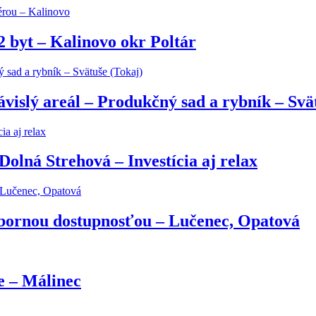
 byt – Kalinovo okr Poltár
slý areál – Produkčný sad a rybník – Svät
olná Strehová – Investícia aj relax
výbornou dostupnosťou – Lučenec, Opatová
e – Málinec