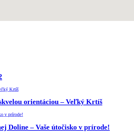
2
kvelou orientáciou – Veľký Krtíš
j Doline – Vaše útočisko v prírode!