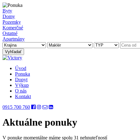
Byty
Domy
Pozemky
Komerčné
Ostatné
Apartmány
Úvod
Ponuka
Dopyt
Výkup
O nás
Kontakt
0915 700 760
Aktuálne ponuky
V ponuke momentálne máme spolu 31 nehnuteľností