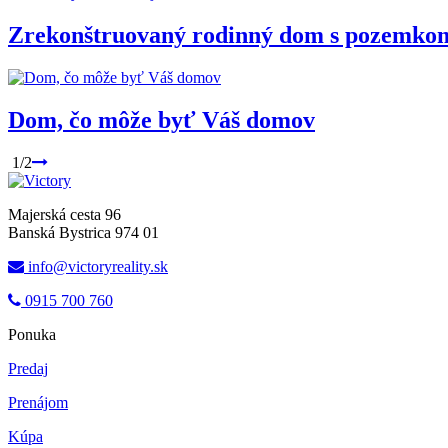
Zrekonštruovaný rodinný dom s pozemkom
Dom, čo môže byť Váš domov
1/2
Majerská cesta 96
Banská Bystrica 974 01
info@victoryreality.sk
0915 700 760
Ponuka
Predaj
Prenájom
Kúpa