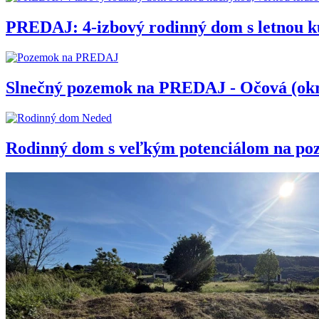
PREDAJ: 4-izbový rodinný dom s letnou k
Slnečný pozemok na PREDAJ - Očová (okr
Rodinný dom s veľkým potenciálom na po