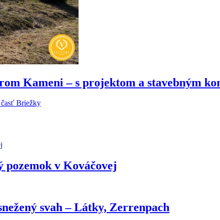
m Kameni – s projektom a stavebným ko
ý pozemok v Kováčovej
snežený svah – Látky, Zerrenpach