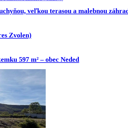
uchyňou, veľkou terasou a malebnou záhra
es Zvolen)
zemku 597 m² – obec Neded