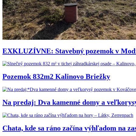
EXKLUZÍVNE: Stavebný pozemok v Modro
Pozemok 832m2 Kalinovo Briežky
Na predaj: Dva kamenné domy a veľkorys
Chata, kde sa ráno začína výhľadom na za